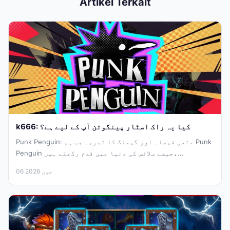
Artikel Terkait
k666: کیا یہ راک اسٹار پینگوئن آپ کے لیے ہے؟
Punk Penguin: حتمی فیصلہ اور گیمنگ کا تجربہ جب ہم Punk
Penguin جیسے سلاٹس کی دنیا میں قدم رکھتے ہیں،...
06 جون 2026