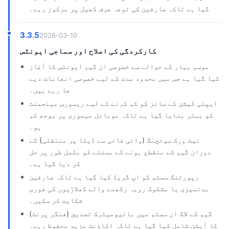
گیا ہے تاکہ صارفین کی توجہ صرف کھیل پر مرکوز رہے۔
3.3.5
2026-03-10
کارکردگی کی اصلاح اور سماجی ایونٹس
موسم بہار کے حوالے سے خصوصی ان گیم ایونٹس کا آغاز
کیا گیا ہے جس میں محدود مدت کے لیے خصوصی انعامات دیے
جا رہے ہیں۔
ایپلی کیشن کے سائز کو کم کرنے کے لیے ریسورس مینجمنٹ
کو بہتر بنایا گیا ہے تاکہ موبائل میموری پر بوجھ کم
ہو۔
نیٹ ورک سوئچنگ (وائی فائی سے ڈیٹا پر منتقلی) کے
دوران گیم کے منقطع ہونے کے مسئلے کو مکمل طور پر حل
کر دیا گیا ہے۔
رپورٹنگ سسٹم کو اپ گریڈ کیا گیا ہے تاکہ صارفین
بدتمیزی یا مشکوک رویہ رکھنے والے کھلاڑیوں کی فوری
شکایت کر سکیں۔
گیم کے لاگ ان سسٹم میں بائیومیٹرک تصدیق (فنگر پرنٹ)
کا آپشن شامل کیا گیا ہے تاکہ اکاؤنٹ مزید محفوظ رہے۔