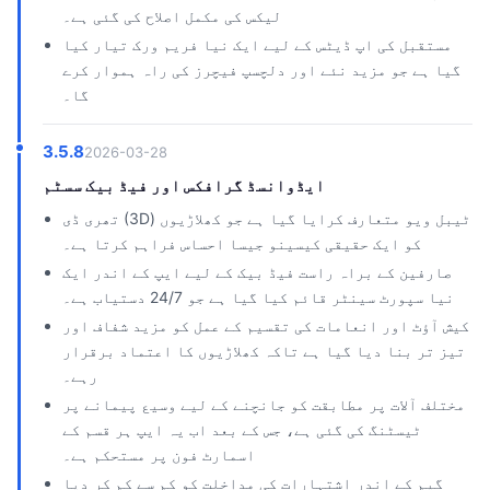
لیکس کی مکمل اصلاح کی گئی ہے۔
مستقبل کی اپ ڈیٹس کے لیے ایک نیا فریم ورک تیار کیا
گیا ہے جو مزید نئے اور دلچسپ فیچرز کی راہ ہموار کرے
گا۔
3.5.8
2026-03-28
ایڈوانسڈ گرافکس اور فیڈ بیک سسٹم
تھری ڈی (3D) ٹیبل ویو متعارف کرایا گیا ہے جو کھلاڑیوں
کو ایک حقیقی کیسینو جیسا احساس فراہم کرتا ہے۔
صارفین کے براہ راست فیڈ بیک کے لیے ایپ کے اندر ایک
نیا سپورٹ سینٹر قائم کیا گیا ہے جو 24/7 دستیاب ہے۔
کیش آؤٹ اور انعامات کی تقسیم کے عمل کو مزید شفاف اور
تیز تر بنا دیا گیا ہے تاکہ کھلاڑیوں کا اعتماد برقرار
رہے۔
مختلف آلات پر مطابقت کو جانچنے کے لیے وسیع پیمانے پر
ٹیسٹنگ کی گئی ہے، جس کے بعد اب یہ ایپ ہر قسم کے
اسمارٹ فون پر مستحکم ہے۔
گیم کے اندر اشتہارات کی مداخلت کو کم سے کم کر دیا