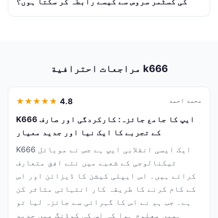
کی کسٹمر سروس سے کیسے رابطہ کر سکتا ہوں؟
مراجعات احترافية k666
محمد احمد
4.8
★
★
★
★
★
K666 ایپ کا جامع جائزہ: کارکردگی اور صارف
کے تجربے کا ایک نیا اور جدید معیار
K666 ایک ایسی انقلابی ایپ ہے جس نے موبائل
ٹیکنالوجی کے شعبے میں نئے افق متعارف
کرائے ہیں۔ اس ایپلی کیشن کا ڈیزائن اور اس
کے کام کرنے کا طریقہ کار انتہائی متاثر کن
ہے۔ جب ہم نے اس کا گہرائی سے جائزہ لیا تو
ہمیں معلوم ہوا کہ اس کی کوڈنگ میں جدید