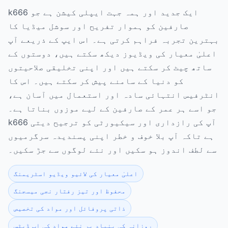
k666 ایک جدید اور ہمہ جہت ایپلی کیشن ہے جو
صارفین کو ہموار تفریح اور سوشل میڈیا کا
بہترین تجربہ فراہم کرتی ہے۔ اس ایپ کے ذریعے آپ
اعلیٰ معیار کی ویڈیوز دیکھ سکتے ہیں، دوستوں کے
ساتھ چیٹ کر سکتے ہیں اور اپنی تخلیقی صلاحیتوں
کو دنیا کے سامنے پیش کر سکتے ہیں۔ اس کا
انٹرفیس انتہائی سادہ اور استعمال میں آسان ہے،
جو اسے ہر عمر کے صارفین کے لیے موزوں بناتا ہے۔
k666 آپ کی رازداری اور سیکیورٹی کو ترجیح دیتی
ہے تاکہ آپ بلا خوف و خطر اپنی پسندیدہ سرگرمیوں
سے لطف اندوز ہو سکیں اور نئے لوگوں سے جڑ سکیں۔
اعلیٰ معیار کی لائیو ویڈیو اسٹریمنگ
محفوظ اور تیز رفتار نجی میسجنگ
ذاتی پروفائل اور مواد کی تخصیص
روزانہ کی بنیاد پر نئے مواد کی اپ ڈیٹس