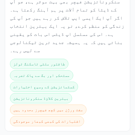
سنکرونائزیشن فیچر بھی بہت موثر ہے، جو آپ
کے ڈیٹا کو تمام آلات پر ہم آہنگ رکھتا ہے۔
اگر آپ ایک ایسی ایپ تلاش کر رہے ہیں جو آپ کی
زندگی کو منظم کرے، تو یہ ایک بہترین انتخاب
ہے۔ اس کی مسلسل اپ ڈیٹس اس بات کو یقینی
بناتی ہیں کہ یہ ہمیشہ جدید ترین ٹیکنالوجی
سے لیس رہے۔
طاقتور ملٹی ٹاسکنگ ٹولز
مستحکم اور بگ سے پاک تجربہ
کسٹمائزیشن کے وسیع اختیارات
بہترین کلاؤڈ سنکرونائزیشن
مفت ورژن میں کچھ فیچرز محدود ہیں
اشتہارات کی کبھی کبھار موجودگی