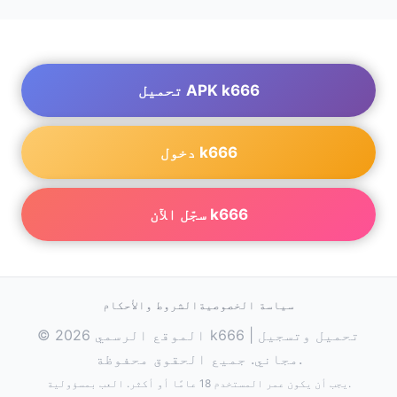
تحميل APK k666
دخول k666
سجّل الآن k666
سياسة الخصوصية
الشروط والأحكام
© 2026 الموقع الرسمي k666 | تحميل وتسجيل
مجاني. جميع الحقوق محفوظة.
يجب أن يكون عمر المستخدم 18 عامًا أو أكثر. العب بمسؤولية.