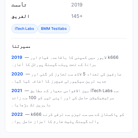
2019
تأسست
145+
الفريق
iTech Labs
BMM Testlabs
مسيرتنا
— لاہور میں کمپنی کا باقاعدہ قیام اور k666
2019
برانڈ کے تحت پہلے گیمنگ پورٹل کا آغاز۔
— صارفین کی تعداد 5 لاکھ سے تجاوز کر گئی اور
2020
جدید ترین سیکیورٹی فیچرز کا اضافہ کیا گیا۔
— بین الاقوامی معیار کے مطابق iTech Labs سے
2021
سرٹیفیکیشن حاصل کی اور اپنی ٹیم کو 100 سے زائد
ماہرین تک بڑھایا۔
— k666 کو پاکستان کے سب سے تیزی سے ترقی کرنے
2022
والے گیمنگ پلیٹ فارم کا اعزاز حاصل ہوا۔