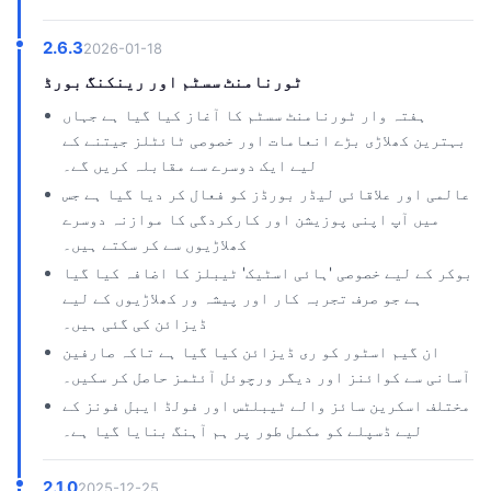
2.6.3
2026-01-18
ٹورنامنٹ سسٹم اور رینکنگ بورڈ
ہفتہ وار ٹورنامنٹ سسٹم کا آغاز کیا گیا ہے جہاں
بہترین کھلاڑی بڑے انعامات اور خصوصی ٹائٹلز جیتنے کے
لیے ایک دوسرے سے مقابلہ کریں گے۔
عالمی اور علاقائی لیڈر بورڈز کو فعال کر دیا گیا ہے جس
میں آپ اپنی پوزیشن اور کارکردگی کا موازنہ دوسرے
کھلاڑیوں سے کر سکتے ہیں۔
بوکر کے لیے خصوصی 'ہائی اسٹیک' ٹیبلز کا اضافہ کیا گیا
ہے جو صرف تجربہ کار اور پیشہ ور کھلاڑیوں کے لیے
ڈیزائن کی گئی ہیں۔
ان گیم اسٹور کو ری ڈیزائن کیا گیا ہے تاکہ صارفین
آسانی سے کوائنز اور دیگر ورچوئل آئٹمز حاصل کر سکیں۔
مختلف اسکرین سائز والے ٹیبلٹس اور فولڈ ایبل فونز کے
لیے ڈسپلے کو مکمل طور پر ہم آہنگ بنایا گیا ہے۔
2.1.0
2025-12-25