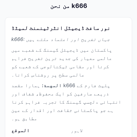
من نحن k666
نور سافٹ ڈیجیٹل انٹرٹینمنٹ لمیٹڈ
k666: جہاں تفریح اور اعتماد ملتے ہیں
پاکستان میں ڈیجیٹل گیمنگ کے شعبے میں
عالمی معیار کی جدید ترین تفریح فراہم
کرنا اور مقامی ٹیکنالوجی کے شعبے کو
عالمی سطح پر روشناس کرانا۔
المهمة:
ہمارا مقصد k666 پلیٹ فارم کے
ذریعے صارفین کو ایک محفوظ، شفاف اور
انتہائی دلچسپ گیمنگ کا تجربہ فراہم کرنا
ہے جو پاکستانی ثقافت اور اقدار کے عین
مطابق ہو۔
لاہور
الموقع