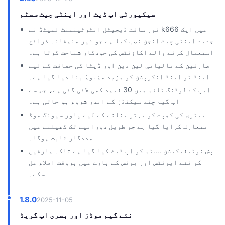
سیکیورٹی اپ ڈیٹ اور اینٹی چیٹ سسٹم
نور سافٹ ڈیجیٹل انٹرٹینمنٹ لمیٹڈ نے k666 میں ایک
جدید اینٹی چیٹ انجن نصب کیا ہے جو غیر منصفانہ ذرائع
استعمال کرنے والے اکاؤنٹس کی خودکار شناخت کرتا ہے۔
صارفین کے مالیاتی لین دین اور ڈیٹا کی حفاظت کے لیے
اینڈ ٹو اینڈ انکرپشن کو مزید مضبوط بنا دیا گیا ہے۔
ایپ کے لوڈنگ ٹائم میں 30 فیصد کمی لائی گئی ہے، جس سے
اب گیم چند سیکنڈز کے اندر شروع ہو جاتی ہے۔
بیٹری کی کھپت کو بہتر بنانے کے لیے پاور سیونگ موڈ
متعارف کرایا گیا ہے جو طویل دورانیے تک کھیلنے میں
مددگار ثابت ہوگا۔
پش نوٹیفیکیشن سسٹم کو اپ ڈیٹ کیا گیا ہے تاکہ صارفین
کو نئے ایونٹس اور بونس کے بارے میں بروقت اطلاع مل
سکے۔
1.8.0
2025-11-05
نئے گیم موڈز اور بصری اپ گریڈ