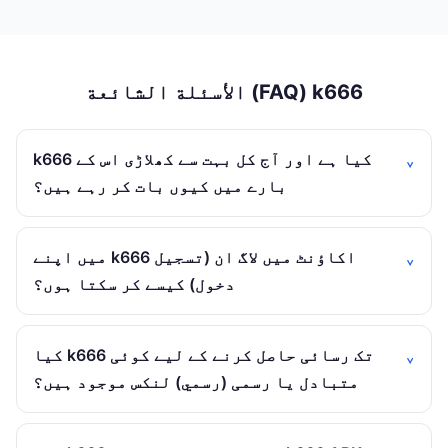
الأسئلة الشائعة (FAQ) k666
k666 کیا ہے اور آج کل بہت سے کھلاڑی اس کے
بارے میں کیوں بات کر رہے ہیں؟
میں اپنے k666 اکاؤنٹ میں لاگ ان (تسجيل
دخول) کیسے کر سکتا ہوں؟
کیا k666 تک رسائی حاصل کرنے کے لیے کوئی
متبادل یا رسمی (رسمي) لنکس موجود ہیں؟