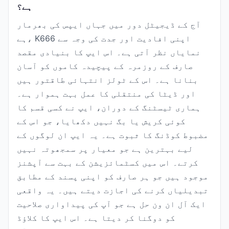
ہے؟
آج کے ڈیجیٹل دور میں جہاں ایپس کی بھرمار
ہے، K666 اپنی افادیت اور جدت کی وجہ سے
نمایاں نظر آتی ہے۔ اس ایپ کا بنیادی مقصد
صارف کے روزمرہ کے پیچیدہ کاموں کو آسان
بنانا ہے۔ اس کے ٹولز انتہائی طاقتور ہیں
اور ڈیٹا کی منتقلی کا عمل بہت ہموار ہے۔
ہماری ٹیسٹنگ کے دوران، ایپ نے کسی قسم کا
کوئی کریش یا بگ نہیں دکھایا، جو اس کے
مضبوط کوڈنگ کا ثبوت ہے۔ یہ ایپ ان لوگوں کے
لیے بہترین ہے جو معیار پر سمجھوتہ نہیں
کرتے۔ اس میں کسٹمائزیشن کے بہت سے آپشنز
موجود ہیں جو ہر صارف کو اپنی پسند کے مطابق
تبدیلیاں کرنے کی اجازت دیتے ہیں۔ یہ واقعی
ایک آل ان ون حل ہے جو آپ کی پیداواری صلاحیت
کو دوگنا کر دیتا ہے۔ اس ایپ کا کلاؤڈ