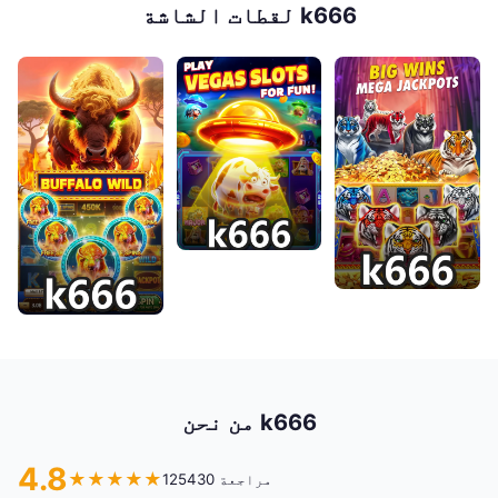
لقطات الشاشة k666
من نحن k666
4.8
★
★
★
★
★
125430 مراجعة