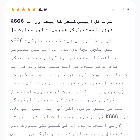
خالد عمر
4.9
★
★
★
★
★
K666 موبائل ایپلی کیشن کا پیشہ ورانہ
تجزیہ: مستقبل کی خصوصیات اور سمارٹ حل
K666 نے اپنی حالیہ اپ ڈیٹ کے بعد مارکیٹ
میں ہلچل مچا دی ہے۔ اس ایپ میں مصنوعی
ذہانت کا استعمال کیا گیا ہے جو صارف کی
عادات کو سمجھ کر اسے بہتر تجاویز فراہم
کرتا ہے۔ اس کا ڈیزائن جدید ہے اور رنگوں کا
انتخاب آنکھوں کو سکون دیتا ہے۔ اس کی سب سے
بڑی خوبی یہ ہے کہ یہ بہت کم میموری استعمال
کرتی ہے، جس سے فون کی مجموعی کارکردگی
متاثر نہیں ہوتی۔ اگر آپ ایک ایسی ایپ تلاش
کر رہے ہیں جو سمارٹ اور تیز ہو، تو K666 ایک
لازمی انتخاب ہے۔ اس کی کمیونٹی سپورٹ بھی
بہت فعال ہے جو مسائل کو فوری حل کرتی ہے۔ اس