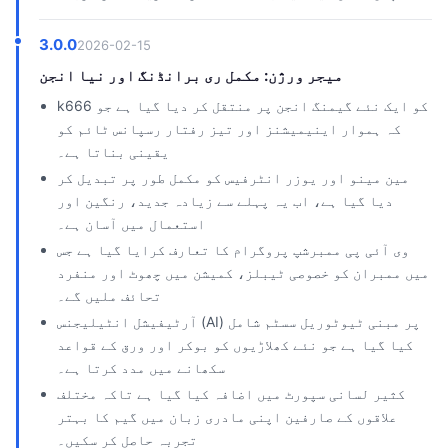
3.0.0
2026-02-15
میجر ورژن: مکمل ری برانڈنگ اور نیا انجن
k666 کو ایک نئے گیمنگ انجن پر منتقل کر دیا گیا ہے جو
کہ ہموار اینیمیشنز اور تیز رفتار رسپانس ٹائم کو
یقینی بناتا ہے۔
مین مینو اور یوزر انٹرفیس کو مکمل طور پر تبدیل کر
دیا گیا ہے، اب یہ پہلے سے زیادہ جدید، رنگین اور
استعمال میں آسان ہے۔
وی آئی پی ممبرشپ پروگرام کا تعارف کرایا گیا ہے جس
میں ممبران کو خصوصی ٹیبلز، کمیشن میں چھوٹ اور منفرد
تحائف ملیں گے۔
آرٹیفیشل انٹیلیجنس (AI) پر مبنی ٹیوٹوریل سسٹم شامل
کیا گیا ہے جو نئے کھلاڑیوں کو بوکر اور ورق کے قواعد
سکھانے میں مدد کرتا ہے۔
کثیر لسانی سپورٹ میں اضافہ کیا گیا ہے تاکہ مختلف
علاقوں کے صارفین اپنی مادری زبان میں گیم کا بہتر
تجربہ حاصل کر سکیں۔