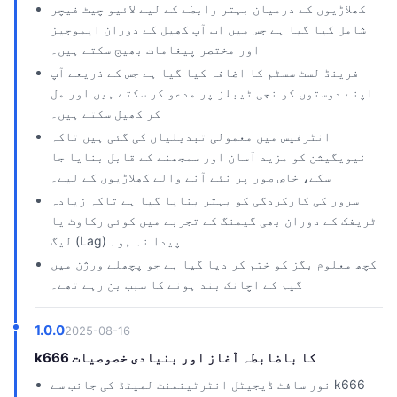
کھلاڑیوں کے درمیان بہتر رابطے کے لیے لائیو چیٹ فیچر
شامل کیا گیا ہے جس میں اب آپ کھیل کے دوران ایموجیز
اور مختصر پیغامات بھیج سکتے ہیں۔
فرینڈ لسٹ سسٹم کا اضافہ کیا گیا ہے جس کے ذریعے آپ
اپنے دوستوں کو نجی ٹیبلز پر مدعو کر سکتے ہیں اور مل
کر کھیل سکتے ہیں۔
انٹرفیس میں معمولی تبدیلیاں کی گئی ہیں تاکہ
نیویگیشن کو مزید آسان اور سمجھنے کے قابل بنایا جا
سکے، خاص طور پر نئے آنے والے کھلاڑیوں کے لیے۔
سرور کی کارکردگی کو بہتر بنایا گیا ہے تاکہ زیادہ
ٹریفک کے دوران بھی گیمنگ کے تجربے میں کوئی رکاوٹ یا
لیگ (Lag) پیدا نہ ہو۔
کچھ معلوم بگز کو ختم کر دیا گیا ہے جو پچھلے ورژن میں
گیم کے اچانک بند ہونے کا سبب بن رہے تھے۔
1.0.0
2025-08-16
k666 کا باضابطہ آغاز اور بنیادی خصوصیات
نور سافٹ ڈیجیٹل انٹرٹینمنٹ لمیٹڈ کی جانب سے k666