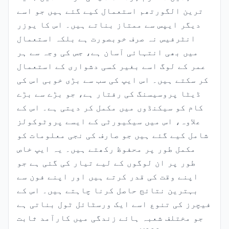
ترین الگورتھم استعمال کیے گئے ہیں جو اسے
دیگر ایپس سے ممتاز بناتے ہیں۔ اس کا یوزر
انٹرفیس نہ صرف خوبصورت ہے بلکہ استعمال
میں بھی انتہائی آسان ہے، جس کی وجہ سے ہر
عمر کے لوگ اسے بغیر کسی دشواری کے استعمال
کر سکتے ہیں۔ اس ایپ کی سب سے بڑی خوبی اس کی
ڈیٹا پروسیسنگ کی رفتار ہے، جو بڑے سے بڑے
کام کو سیکنڈوں میں مکمل کر دیتی ہے۔ اس کے
علاوہ، اس میں سیکیورٹی کے ایسے پروٹوکولز
شامل کیے گئے ہیں جو صارف کی نجی معلومات کو
مکمل طور پر محفوظ رکھتے ہیں۔ یہ ایپ خاص
طور پر ان لوگوں کے لیے تیار کی گئی ہے جو
اپنے وقت کی قدر کرتے ہیں اور اپنے فون سے
بہترین نتائج حاصل کرنا چاہتے ہیں۔ اس کے
فیچرز کی تنوع اسے ایک ورسٹائل ٹول بناتی ہے
جو مختلف شعبہ ہائے زندگی میں کارآمد ثابت