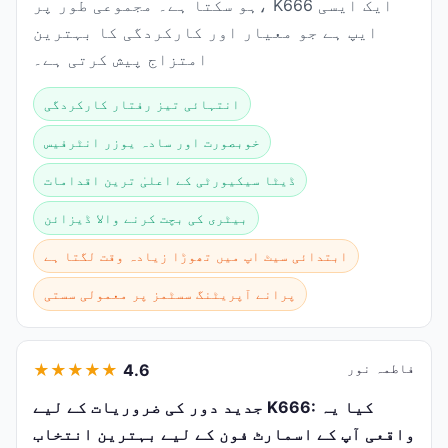
ہو سکتا ہے۔ مجموعی طور پر، K666 ایک ایسی
ایپ ہے جو معیار اور کارکردگی کا بہترین
امتزاج پیش کرتی ہے۔
انتہائی تیز رفتار کارکردگی
خوبصورت اور سادہ یوزر انٹرفیس
ڈیٹا سیکیورٹی کے اعلیٰ ترین اقدامات
بیٹری کی بچت کرنے والا ڈیزائن
ابتدائی سیٹ اپ میں تھوڑا زیادہ وقت لگتا ہے
پرانے آپریٹنگ سسٹمز پر معمولی سستی
فاطمہ نور
4.6
★
★
★
★
★
جدید دور کی ضروریات کے لیے K666: کیا یہ
واقعی آپ کے اسمارٹ فون کے لیے بہترین انتخاب