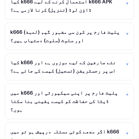
کیا k666 استعمال کرنے کے لیے k666 APK
ڈاؤن لوڈ (تنزيل) کرنا لازمی ہے؟
k666 پلیٹ فارم پر کون سی مشہور گیم (لعبة)
اور سلوٹ (سلوت) دستیاب ہیں؟
کیا k666 نئے صارفین کے لیے موزوں ہے اور
اس پر رجسٹریشن (تسجيل) کیسے کی جاتی ہے؟
میں k666 پلیٹ فارم پر اپنی سیکیورٹی اور
ڈیٹا کی حفاظت کو کیسے یقینی بنا سکتا
ہوں؟
اگر مجھے کوئی مسئلہ درپیش ہو تو میں k666