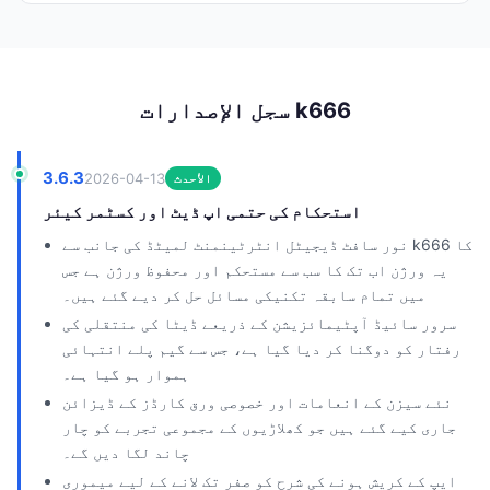
سجل الإصدارات k666
3.6.3
2026-04-13
الأحدث
استحکام کی حتمی اپ ڈیٹ اور کسٹمر کیئر
نور سافٹ ڈیجیٹل انٹرٹینمنٹ لمیٹڈ کی جانب سے k666 کا
یہ ورژن اب تک کا سب سے مستحکم اور محفوظ ورژن ہے جس
میں تمام سابقہ تکنیکی مسائل حل کر دیے گئے ہیں۔
سرور سائیڈ آپٹیمائزیشن کے ذریعے ڈیٹا کی منتقلی کی
رفتار کو دوگنا کر دیا گیا ہے، جس سے گیم پلے انتہائی
ہموار ہو گیا ہے۔
نئے سیزن کے انعامات اور خصوصی ورق کارڈز کے ڈیزائن
جاری کیے گئے ہیں جو کھلاڑیوں کے مجموعی تجربے کو چار
چاند لگا دیں گے۔
ایپ کے کریش ہونے کی شرح کو صفر تک لانے کے لیے میموری