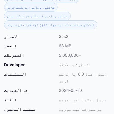
طاقتور ویڈیو ایڈیٹنگ ٹولز
عالمی برادری کے ساتھ جڑنے کا موقع
آف لائن دیکھنے کے لیے مواد ڈاؤن لوڈ کرنے کی سہولت
3.5.2
الإصدار
68 MB
الحجم
5,000,000+
التنزيلات
کے ٹیک سلوشنز
Developer
اینڈرائیڈ 6.0 یا اس سے
المتطلبات
اوپر
2024-05-10
تم التحديث
سوشل میڈیا اور تفریح
الفئة
ہر عمر کے لیے موزوں
تصنيف المحتوى