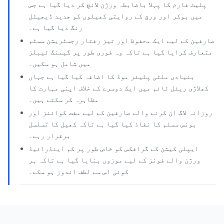
پلیٹ فارم کا پہلا باضابطہ ورژن لانچ کر دیا گیا ہے جس
میں بوکر اور ورق کے روایتی کھیلوں کو جدید ڈیجیٹل
رنگ دیا گیا ہے۔
صارفین کے لیے ایک محفوظ اور تیز رفتار رجسٹریشن سسٹم
متعارف کرایا گیا ہے تاکہ وہ فوری طور پر گیمنگ ٹیبلز
میں شامل ہو سکیں۔
بنیادی ملٹی پلیئر موڈ کا اضافہ کیا گیا ہے جہاں
کھلاڑی ریئل ٹائم میں ایک دوسرے کے خلاف اپنی مہارت کا
مظاہرہ کر سکتے ہیں۔
روزانہ لاگ ان کرنے والے صارفین کے لیے مفت کوائنز اور
بونس سسٹم کا نفاذ کیا گیا ہے تاکہ کھیل کا تسلسل
برقرار رہے۔
ایپلی کیشن کے گرافکس کو خاص طور پر کم اینڈرائیڈ
ورژن والے فونز کے لیے موزوں بنایا گیا ہے تاکہ ہر
کوئی اس سے لطف اندوز ہو سکے۔