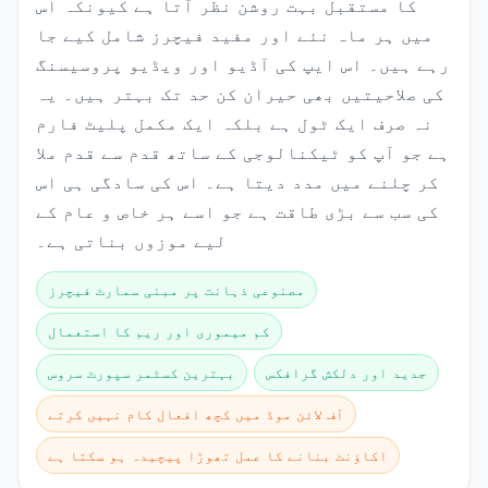
کا مستقبل بہت روشن نظر آتا ہے کیونکہ اس
میں ہر ماہ نئے اور مفید فیچرز شامل کیے جا
رہے ہیں۔ اس ایپ کی آڈیو اور ویڈیو پروسیسنگ
کی صلاحیتیں بھی حیران کن حد تک بہتر ہیں۔ یہ
نہ صرف ایک ٹول ہے بلکہ ایک مکمل پلیٹ فارم
ہے جو آپ کو ٹیکنالوجی کے ساتھ قدم سے قدم ملا
کر چلنے میں مدد دیتا ہے۔ اس کی سادگی ہی اس
کی سب سے بڑی طاقت ہے جو اسے ہر خاص و عام کے
لیے موزوں بناتی ہے۔
مصنوعی ذہانت پر مبنی سمارٹ فیچرز
کم میموری اور ریم کا استعمال
جدید اور دلکش گرافکس
بہترین کسٹمر سپورٹ سروس
آف لائن موڈ میں کچھ افعال کام نہیں کرتے
اکاؤنٹ بنانے کا عمل تھوڑا پیچیدہ ہو سکتا ہے