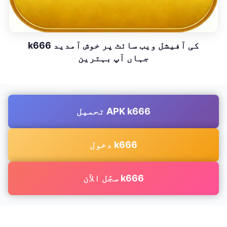
k666 کی آفیشل ویب سائٹ پر خوش آمدید
جہاں آپ بہترین
تحميل APK k666
دخول k666
سجّل الآن k666