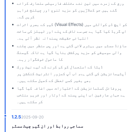
ورق کے زمرے میں تین نئے مختلف فارمیٹس متعارف کرائے
گئے ہیں جو کھلاڑیوں کو مزید تنوع اور چیلنج فراہم
کریں گے۔
گیم کے بصری اثرات (Visual Effects) کو ایچ ڈی کوالٹی میں
اپ گریڈ کیا گیا ہے جس سے تاش کے پتے اور ٹیبلز کی ساخت
انتہائی حقیقت پسندانہ نظر آتی ہے۔
ساؤنڈ سسٹم میں بہتری لائی گئی ہے اور پس منظر میں چلنے
والی موسیقی کو مزید پرکشش بنایا گیا ہے تاکہ گیمنگ
کا ماحول خوشگوار رہے۔
ڈیٹا کے استعمال کو کم کرنے کے لیے نیٹ ورک
آپٹیمائزیشن کی گئی ہے، اب آپ کمزور انٹرنیٹ کنکشن پر
بھی بغیر کسی تعطل کے کھیل سکتے ہیں۔
پروفائل کسٹمائزیشن کے اختیارات میں اضافہ کیا گیا
ہے جہاں صارفین اب اپنی پسند کے اوتار اور فریم منتخب
کر سکتے ہیں۔
1.2.5
2025-09-20
سماجی روابط اور ان گیم چیٹ سسٹم