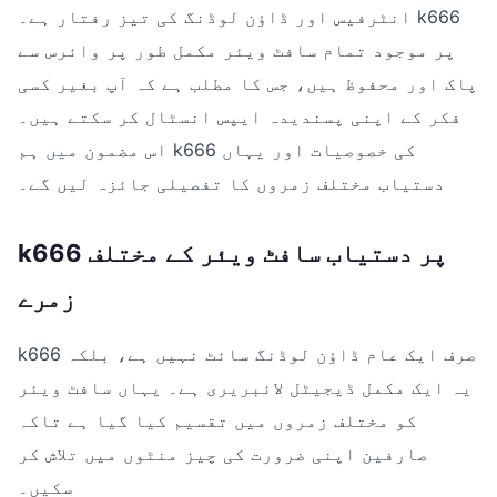
انٹرفیس اور ڈاؤن لوڈنگ کی تیز رفتار ہے۔ k666
پر موجود تمام سافٹ ویئر مکمل طور پر وائرس سے
پاک اور محفوظ ہیں، جس کا مطلب ہے کہ آپ بغیر کسی
فکر کے اپنی پسندیدہ ایپس انسٹال کر سکتے ہیں۔
اس مضمون میں ہم k666 کی خصوصیات اور یہاں
دستیاب مختلف زمروں کا تفصیلی جائزہ لیں گے۔
k666 پر دستیاب سافٹ ویئر کے مختلف
زمرے
k666 صرف ایک عام ڈاؤن لوڈنگ سائٹ نہیں ہے، بلکہ
یہ ایک مکمل ڈیجیٹل لائبریری ہے۔ یہاں سافٹ ویئر
کو مختلف زمروں میں تقسیم کیا گیا ہے تاکہ
صارفین اپنی ضرورت کی چیز منٹوں میں تلاش کر
سکیں۔