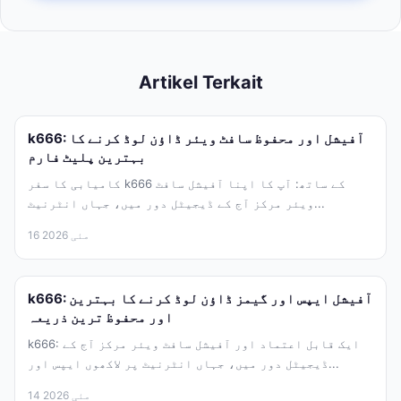
Artikel Terkait
k666: آفیشل اور محفوظ سافٹ ویئر ڈاؤن لوڈ کرنے کا
بہترین پلیٹ فارم
کامیابی کا سفر k666 کے ساتھ: آپ کا اپنا آفیشل سافٹ
ویئر مرکز آج کے ڈیجیٹل دور میں، جہاں انٹرنیٹ...
16 مئی 2026
k666: آفیشل ایپس اور گیمز ڈاؤن لوڈ کرنے کا بہترین
اور محفوظ ترین ذریعہ
k666: ایک قابل اعتماد اور آفیشل سافٹ ویئر مرکز آج کے
ڈیجیٹل دور میں، جہاں انٹرنیٹ پر لاکھوں ایپس اور...
14 مئی 2026