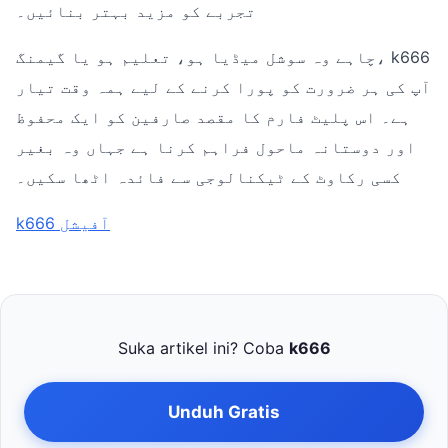
تجربے کو مزید بہتر بنائیں۔
چاہے وہ سوشل میڈیا ہو، تعلیم ہو یا گیمنگ، k666
آپ کی ہر ضرورت کو پورا کرنے کے لیے ہمہ وقت تیار
ہے۔ اس پلیٹ فارم کا مقصد صارفین کو ایک محفوظ
اور دوستانہ ماحول فراہم کرنا ہے جہاں وہ بغیر
کسی رکاوٹ کے ٹیکنالوجی سے فائدہ اٹھا سکیں۔
k666 آفیشل
Suka artikel ini? Coba
k666
Unduh Gratis