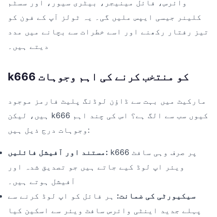
وائرس، فائل مینیجر، بیٹری سیور، اور سسٹم
کلینر جیسی ایپس ملیں گی۔ یہ ٹولز آپ کے فون کو
تیز رفتار رکھنے اور اسے خطرات سے بچانے میں مدد
دیتے ہیں۔
k666 کو منتخب کرنے کی اہم وجوہات
مارکیٹ میں بہت سے ڈاؤن لوڈنگ پلیٹ فارمز موجود
ہیں، لیکن k666 کیوں سب سے الگ ہے؟ اس کی چند اہم
وجوہات درج ذیل ہیں:
k666 پر صرف وہی سافٹ
مستند اور آفیشل فائلیں:
ویئر اپ لوڈ کیے جاتے ہیں جو تصدیق شدہ اور
آفیشل ہوتے ہیں۔
سیکیورٹی کی ضمانت:
ہر فائل کو اپ لوڈ کرنے سے
پہلے جدید اینٹی وائرس سافٹ ویئر سے اسکین کیا