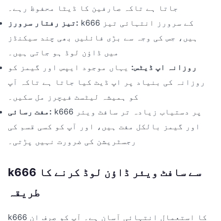
جاتا ہے تاکہ صارفین کا ڈیٹا محفوظ رہے۔
k666 کے سرورز انتہائی تیز
تیز رفتار سرورز:
ہیں، جس کی وجہ سے بڑی فائلیں بھی چند سیکنڈز
میں ڈاؤن لوڈ ہو جاتی ہیں۔
روزانہ اپ ڈیٹس:
یہاں موجود ایپس اور گیمز کو
روزانہ کی بنیاد پر اپ ڈیٹ کیا جاتا ہے تاکہ آپ
کو ہمیشہ لیٹسٹ فیچرز مل سکیں۔
k666 پر دستیاب زیادہ تر سافٹ ویئر
مفت رسائی:
اور گیمز بالکل مفت ہیں، اور آپ کو کسی قسم کی
رجسٹریشن کی ضرورت نہیں پڑتی۔
k666 سے سافٹ ویئر ڈاؤن لوڈ کرنے کا
طریقہ
k666 کا استعمال انتہائی آسان ہے۔ آپ کو صرف ان