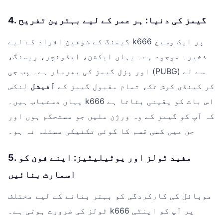
4. گیمز کی دنیا: ہر عمر کے لیے بہترین تفریح
گیمنگ کے شوقین افراد کے لیے k666 پر ایک وسیع
ذخیرہ موجود ہے۔ یہاں ایکشن، ایڈونچر، ریسنگ،
اور پزل گیمز کی بھرمار ہے۔ پب جی (PUBG) سے لے
کر کینڈی کرش تک، تمام مقبول گیمز کے
آفیشل
لنکس
یہاں دستیاب ہیں۔ k666 اس بات کو یقینی بناتا ہے
کہ آپ کو گیمز کے وہ ورژن ملیں جو مستحکم ہوں اور
جن میں کسی قسم کا کوئی تکنیکی مسئلہ نہ ہو۔
5. مفید ٹولز اور یوٹیلیٹیز: اپنے فون کو
اسمارٹ بنائیں
موبائل کی کارکردگی کو بہتر بنانے کے لیے مختلف
ٹولز کی ضرورت ہوتی ہے۔ k666 پر آپ کو اینٹی