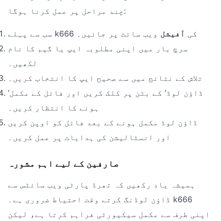
چند مراحل پر عمل کرنا ہوگا:
سب سے پہلے k666 کی
آفیشل
ویب سائٹ پر جائیں۔
سرچ بار میں اپنی مطلوبہ ایپ یا گیم کا نام
لکھیں۔
تلاش کے نتائج میں سے صحیح ایپ کا انتخاب کریں۔
‘ڈاؤن لوڈ’ کے بٹن پر کلک کریں اور فائل کے مکمل
ہونے کا انتظار کریں۔
ڈاؤن لوڈ مکمل ہونے کے بعد فائل کو اوپن کریں
اور انسٹالیشن کی ہدایات پر عمل کریں۔
صارفین کے لیے اہم مشورہ
ہمیشہ یاد رکھیں کہ تھرڈ پارٹی ویب سائٹس سے
ڈاؤن لوڈنگ کرتے وقت احتیاط ضروری ہے۔ k666
اپنی طرف سے مکمل سیکیورٹی فراہم کرتا ہے، لیکن