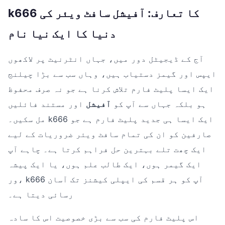
k666 کا تعارف: آفیشل سافٹ ویئر کی
دنیا کا ایک نیا نام
آج کے ڈیجیٹل دور میں، جہاں انٹرنیٹ پر لاکھوں
ایپس اور گیمز دستیاب ہیں، وہاں سب سے بڑا چیلنج
ایک ایسا پلیٹ فارم تلاش کرنا ہے جو نہ صرف محفوظ
ہو بلکہ جہاں سے آپ کو
آفیشل
اور مستند فائلیں
مل سکیں۔ k666 ایک ایسا ہی جدید پلیٹ فارم ہے جو
صارفین کو ان کی تمام سافٹ ویئر ضروریات کے لیے
ایک چھت تلے بہترین حل فراہم کرتا ہے۔ چاہے آپ
ایک گیمر ہوں، ایک طالب علم ہوں، یا ایک پیشہ
ور، k666 آپ کو ہر قسم کی ایپلی کیشنز تک آسان
رسائی دیتا ہے۔
اس پلیٹ فارم کی سب سے بڑی خصوصیت اس کا سادہ