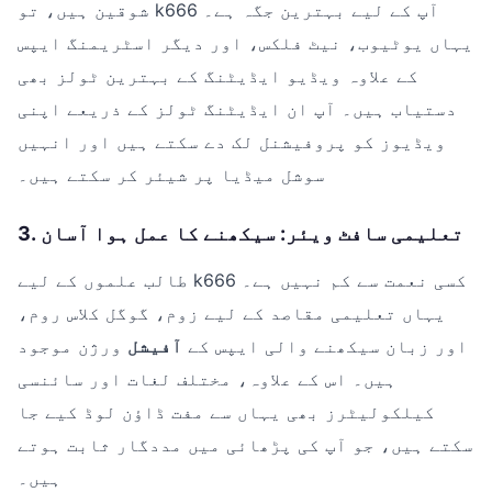
شوقین ہیں، تو k666 آپ کے لیے بہترین جگہ ہے۔
یہاں یوٹیوب، نیٹ فلکس، اور دیگر اسٹریمنگ ایپس
کے علاوہ ویڈیو ایڈیٹنگ کے بہترین ٹولز بھی
دستیاب ہیں۔ آپ ان ایڈیٹنگ ٹولز کے ذریعے اپنی
ویڈیوز کو پروفیشنل لک دے سکتے ہیں اور انہیں
سوشل میڈیا پر شیئر کر سکتے ہیں۔
3. تعلیمی سافٹ ویئر: سیکھنے کا عمل ہوا آسان
طالب علموں کے لیے k666 کسی نعمت سے کم نہیں ہے۔
یہاں تعلیمی مقاصد کے لیے زوم، گوگل کلاس روم،
اور زبان سیکھنے والی ایپس کے
آفیشل
ورژن موجود
ہیں۔ اس کے علاوہ، مختلف لغات اور سائنسی
کیلکولیٹرز بھی یہاں سے مفت ڈاؤن لوڈ کیے جا
سکتے ہیں، جو آپ کی پڑھائی میں مددگار ثابت ہوتے
ہیں۔