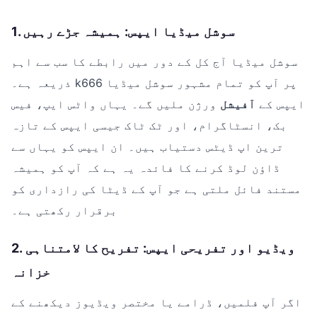
1. سوشل میڈیا ایپس: ہمیشہ جڑے رہیں
سوشل میڈیا آج کل کے دور میں رابطے کا سب سے اہم
ذریعہ ہے۔ k666 پر آپ کو تمام مشہور سوشل میڈیا
ایپس کے
آفیشل
ورژن ملیں گے۔ یہاں واٹس ایپ، فیس
بک، انسٹاگرام، اور ٹک ٹاک جیسی ایپس کے تازہ
ترین اپ ڈیٹس دستیاب ہیں۔ ان ایپس کو یہاں سے
ڈاؤن لوڈ کرنے کا فائدہ یہ ہے کہ آپ کو ہمیشہ
مستند فائل ملتی ہے جو آپ کے ڈیٹا کی رازداری کو
برقرار رکھتی ہے۔
2. ویڈیو اور تفریحی ایپس: تفریح کا لامتناہی
خزانہ
اگر آپ فلمیں، ڈرامے یا مختصر ویڈیوز دیکھنے کے