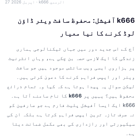
· k666 الرسمي
27 اپریل 2026
k666 آفیشل: محفوظ سافٹ ویئر ڈاؤن
لوڈ کرنے کا نیا معیار
آج کے اس جدید دور میں جہاں ٹیکنالوجی ہماری
زندگی کا ایک لازمی حصہ بن چکی ہے، وہاں انٹرنیٹ
پر ہزاروں ایسی ویب سائٹس موجود ہیں جو سافٹ
ویئر اور ایپس فراہم کرنے کا دعویٰ کرتی ہیں۔
لیکن سوال یہ پیدا ہوتا ہے کہ کیا وہ تمام ذرائع
محفوظ ہیں؟ یہیں پر
k666
کا نام سامنے آتا ہے۔
k666 ایک ایسا آفیشل پلیٹ فارم ہے جو صارفین کو
نہ صرف تازہ ترین ایپس فراہم کرتا ہے بلکہ ان کی
سیکیورٹی اور رازداری کی بھی مکمل ضمانت دیتا
ہے۔