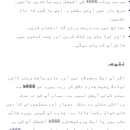
سب سے پہلے k666 کی آفیشل ویب سائٹ پر جائیں۔
سرچ بار میں اپنی مطلوبہ ایپ یا گیم کا نام
لکھیں۔
نتائج میں سے درست ورژن کا انتخاب کریں۔
ڈاؤن لوڈ بٹن پر کلک کریں اور چند لمحوں میں
فائل آپ کے پاس ہوگی۔
نتیجہ
اگر آپ ایک محفوظ، تیز اور جامع سافٹ ویئر ڈاؤن
لوڈنگ پلیٹ فارم تلاش کر رہے ہیں، تو
k666
سے
بہتر کوئی آپشن نہیں ہے۔ یہاں آپ کو نہ صرف
ورائٹی ملتی ہے بلکہ معیار اور سیکیورٹی کا بھی
خاص خیال رکھا جاتا ہے۔ چاہے آپ گیمر ہوں، طالب
علم ہوں یا ایک پروفیشنل، k666 آفیشل آپ کی ہر
ضرورت کو پورا کرنے کے لیے تیار ہے۔ آج ہی k666