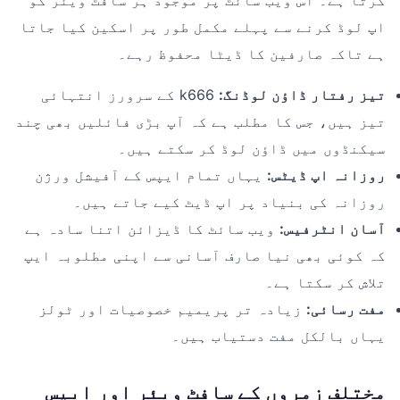
کرتا ہے۔ اس ویب سائٹ پر موجود ہر سافٹ ویئر کو
اپ لوڈ کرنے سے پہلے مکمل طور پر اسکین کیا جاتا
ہے تاکہ صارفین کا ڈیٹا محفوظ رہے۔
تیز رفتار ڈاؤن لوڈنگ:
k666 کے سرورز انتہائی
تیز ہیں، جس کا مطلب ہے کہ آپ بڑی فائلیں بھی چند
سیکنڈوں میں ڈاؤن لوڈ کر سکتے ہیں۔
روزانہ اپ ڈیٹس:
یہاں تمام ایپس کے آفیشل ورژن
روزانہ کی بنیاد پر اپ ڈیٹ کیے جاتے ہیں۔
آسان انٹرفیس:
ویب سائٹ کا ڈیزائن اتنا سادہ ہے
کہ کوئی بھی نیا صارف آسانی سے اپنی مطلوبہ ایپ
تلاش کر سکتا ہے۔
مفت رسائی:
زیادہ تر پریمیم خصوصیات اور ٹولز
یہاں بالکل مفت دستیاب ہیں۔
مختلف زمروں کے سافٹ ویئر اور ایپس