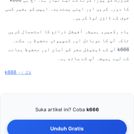
کا دورہ کریں اور اپنی پسندیدہ ایپس کو بغیر کسی
خوف کے ڈاؤن لوڈ کریں۔
یاد رکھیں، ہمیشہ آفیشل ذرائع کا استعمال کریں
تاکہ آپ کا موبائل اور کمپیوٹر محفوظ رہ سکے۔
k666 آپ کے ڈیجیٹل سفر کو آسان اور محفوظ بنانے
کے لیے ہمیشہ آپ کے ساتھ ہے۔
k666 لاگ ان
Suka artikel ini? Coba
k666
Unduh Gratis