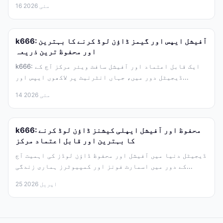
16 مئی 2026
k666: آفیشل ایپس اور گیمز ڈاؤن لوڈ کرنے کا بہترین
اور محفوظ ترین ذریعہ
k666: ایک قابل اعتماد اور آفیشل سافٹ ویئر مرکز آج کے
ڈیجیٹل دور میں، جہاں انٹرنیٹ پر لاکھوں ایپس اور...
14 مئی 2026
k666: محفوظ اور آفیشل ایپلی کیشنز ڈاؤن لوڈ کرنے
کا بہترین اور قابل اعتماد مرکز
ڈیجیٹل دنیا میں آفیشل اور محفوظ ڈاؤن لوڈز کی اہمیت آج
کے دور میں اسمارٹ فونز اور کمپیوٹرز ہماری زندگی...
25 اپریل 2026