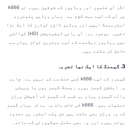
اگر آپ فلموں اور ویڈیوز کے شوقین ہیں، تو k666
پر آپ کے لیے بہت کچھ ہے۔ یہاں ویڈیو پلیئرز،
اسٹریمنگ ایپس اور ویڈیو ڈاؤن لوڈرز کا ایک بڑا
ذخیرہ موجود ہے۔ آپ ہائی ڈیفینیشن (HD) کوالٹی
میں ویڈیوز دیکھنے کے لیے بہترین ٹولز یہاں سے
حاصل کر سکتے ہیں۔
3. گیمنگ کا ایک نیا تجربہ
گیمرز کے لیے k666 کسی جنت سے کم نہیں ہے۔ چاہے
وہ ایکشن گیمز ہوں، ریسنگ گیمز ہوں یا پہیلی
والے گیمز، یہاں ہر قسم کے گیمز کے آفیشل ورژن
دستیاب ہیں۔ k666 کی خاص بات یہ ہے کہ یہاں گیمز
کے وہ ورژن بھی ملتے ہیں جو پلے اسٹور پر محدود
ہوتے ہیں، اور وہ بھی مکمل سیکیورٹی کے ساتھ۔