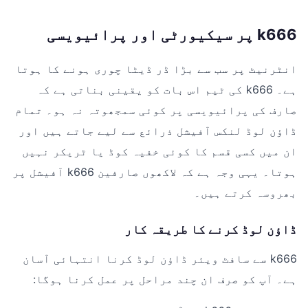
k666 پر سیکیورٹی اور پرائیویسی
انٹرنیٹ پر سب سے بڑا ڈر ڈیٹا چوری ہونے کا ہوتا
ہے۔ k666 کی ٹیم اس بات کو یقینی بناتی ہے کہ
صارف کی پرائیویسی پر کوئی سمجھوتہ نہ ہو۔ تمام
ڈاؤن لوڈ لنکس آفیشل ذرائع سے لیے جاتے ہیں اور
ان میں کسی قسم کا کوئی خفیہ کوڈ یا ٹریکر نہیں
ہوتا۔ یہی وجہ ہے کہ لاکھوں صارفین k666 آفیشل پر
بھروسہ کرتے ہیں۔
ڈاؤن لوڈ کرنے کا طریقہ کار
k666 سے سافٹ ویئر ڈاؤن لوڈ کرنا انتہائی آسان
ہے۔ آپ کو صرف ان چند مراحل پر عمل کرنا ہوگا: