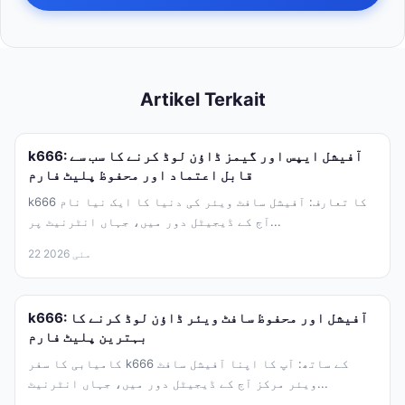
Artikel Terkait
k666: آفیشل ایپس اور گیمز ڈاؤن لوڈ کرنے کا سب سے
قابل اعتماد اور محفوظ پلیٹ فارم
k666 کا تعارف: آفیشل سافٹ ویئر کی دنیا کا ایک نیا نام
آج کے ڈیجیٹل دور میں، جہاں انٹرنیٹ پر...
22 مئی 2026
k666: آفیشل اور محفوظ سافٹ ویئر ڈاؤن لوڈ کرنے کا
بہترین پلیٹ فارم
کامیابی کا سفر k666 کے ساتھ: آپ کا اپنا آفیشل سافٹ
ویئر مرکز آج کے ڈیجیٹل دور میں، جہاں انٹرنیٹ...