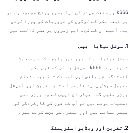
k666 پر سافٹ ویئر کی ایک وسیع رینج موجود ہے جو
ہر طبقہ فکر کے لوگوں کی ضروریات کو پورا کرتی
ہے۔ آئیے ان کے کچھ اہم زمروں پر نظر ڈالتے ہیں:
1. سوشل میڈیا ایپس
سوشل میڈیا آج کے دور میں رابطے کا سب سے بڑا
ذریعہ ہے۔ k666 آفیشل پر آپ کو فیس بک،
انسٹاگرام، واٹس ایپ اور ٹک ٹاک جیسے تمام
مقبول سوشل پلیٹ فارمز کے تازہ ترین اور آفیشل
ورژن ملیں گے۔ یہاں ان ایپس کے وہ ورژن بھی
دستیاب ہوتے ہیں جو آپ کے فون کی کارکردگی کو
بہتر بناتے ہیں اور بیٹری کی بچت کرتے ہیں۔
2. تفریح اور ویڈیو اسٹریمنگ