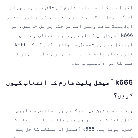
اگر آپ ایک ایسے پلیٹ فارم کی تلاش میں ہیں جہاں
آپ کو سوشل میڈیا، گیمز، تعلیمی ٹولز اور ویڈیو
ایڈیٹنگ سافٹ ویئر ایک ہی جگہ پر مل جائیں، تو
k666 آفیشل آپ کے لیے بہترین انتخاب ہے۔ اس
آرٹیکل میں ہم تفصیل سے جائزہ لیں گے کہ k666
کیوں دیگر پلیٹ فارمز سے بہتر ہے اور اس پر کس
قسم کا مواد دستیاب ہے۔
k666 آفیشل پلیٹ فارم کا انتخاب کیوں
کریں؟
بہت سے صارفین غیر سرکاری ویب سائٹس سے ایپس
ڈاؤن لوڈ کرتے ہیں جن میں وائرس یا مالویئر کا
خطرہ ہوتا ہے۔ k666 آفیشل اس مسئلے کا حل پیش