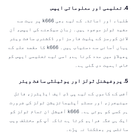
4. تعلیمی اور معلوماتی ایپس
طلباء اور اساتذہ کے لیے بھی k666 پر بہت سے
مفید ٹولز موجود ہیں۔ زبان سیکھنے کی ایپس، آن
لائن کورسز کے پلیٹ فارمز اور ڈکشنری سافٹ ویئر
یہاں آسانی سے دستیاب ہیں۔ k666 کا مقصد علم کے
پھیلاؤ میں مدد کرنا ہے، اسی لیے تعلیمی ایپس کو
خاص اہمیت دی گئی ہے۔
5. پروفیشنل ٹولز اور یوٹیلٹی سافٹ ویئر
آفس کے کاموں کے لیے پی ڈی ایف ایڈیٹرز، فائل
مینیجرز، اور سسٹم آپٹیمائزیشن ٹولز کی ضرورت
ہر کسی کو ہوتی ہے۔ k666 آفیشل ان تمام ٹولز کو
ایک ہی جگہ فراہم کرتا ہے تاکہ آپ کو مختلف ویب
سائٹس پر بھٹکنا نہ پڑے۔